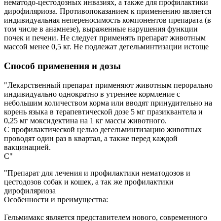
нематодо-цестодозных инвазиях, а также для профилактики
дирофиляриоза. Противопоказанием к применению является
индивидуальная непереносимость компонентов препарата (в
том числе в анамнезе), выраженные нарушения функции
почек и печени. Не следует применять препарат животным
массой менее 0,5 кг. Не подлежат дегельминтизации истоще
Способ применения и дозы
"Лекарственный препарат применяют животным перорально
индивидуально однократно в утреннее кормление с
небольшим количеством корма или вводят принудительно на
корень языка в терапевтической дозе 5 мг празиквантела и
0,25 мг моксидектина на 1 кг массы животного.
С профилактической целью дегельминтизацию животных
проводят один раз в квартал, а также перед каждой
вакцинацией.
С"
"Препарат для лечения и профилактики нематодозов и
цестодозов собак и кошек, а так же профилактики
дирофиляриоза
Особенности и преимущества:
Гельмимакс является представителем нового, современного