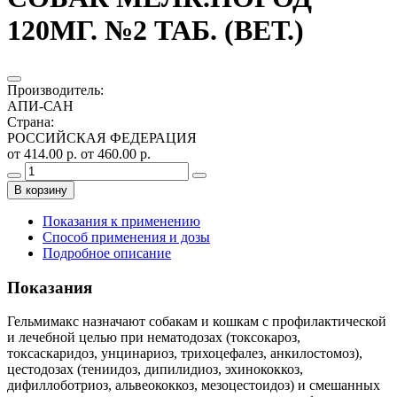
120МГ. №2 ТАБ. (ВЕТ.)
Производитель
:
АПИ-САН
Страна
:
РОССИЙСКАЯ ФЕДЕРАЦИЯ
от 414.00 р.
от 460.00 р.
В корзину
Показания к применению
Способ применения и дозы
Подробное описание
Показания
Гельмимакс назначают собакам и кошкам с профилактической
и лечебной целью при нематодозах (токсокароз,
токсаскаридоз, унцинариоз, трихоцефалез, анкилостомоз),
цестодозах (тениидоз, дипилидиоз, эхинококкоз,
дифиллоботриоз, альвеококкоз, мезоцестоидоз) и смешанных