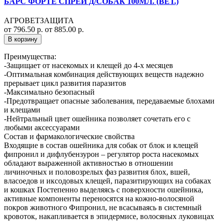
БАРС ФОРТЕ СПРЕЙ Д/СОБАК 100МЛ. (ВЕТ.)
АГРОВЕТЗАЩИТА
от 796.50 р.
от 885.00 р.
В корзину
Преимущества:
-Защищает от насекомых и клещей до 4-х месяцев
-Оптимальная комбинация действующих веществ надежно
прерывает цикл развития паразитов
-Максимально безопасный
-Предотвращает опасные заболевания, передаваемые блохами
и клещами
-Нейтральный цвет ошейника позволяет сочетать его с
любыми аксессуарами
Состав и фармакологические свойства
Входящие в состав ошейника для собак от блок и клещей
фипронил и дифлубензурон – регулятор роста насекомых
обладают выраженной активностью в отношении
личиночных и половозрелых фаз развития блох, вшей,
власоедов и иксодовых клещей, паразитирующих на собаках
и кошках Постепенно выделяясь с поверхности ошейника,
активные компоненты переносятся на кожно-волосяной
покров животного Фипронил, не всасываясь в системный
кровоток, накапливается в эпидермисе, волосяных луковицах