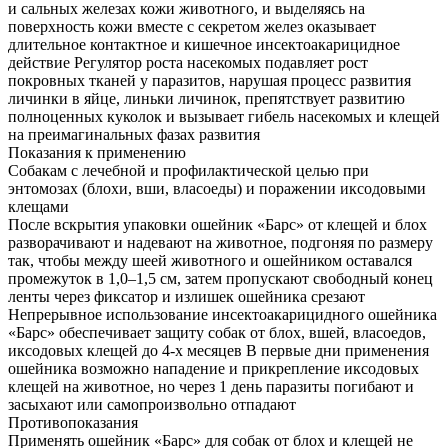
и сальных железах кожи животного, и выделяясь на
поверхность кожи вместе с секретом желез оказывает
длительное контактное и кишечное инсектоакарицидное
действие Регулятор роста насекомых подавляет рост
покровных тканей у паразитов, нарушая процесс развития
личинки в яйце, линьки личинок, препятствует развитию
полноценных куколок и вызывает гибель насекомых и клещей
на преимагинальных фазах развития
Показания к применению
Собакам с лечебной и профилактической целью при
энтомозах (блохи, вши, власоеды) и поражении иксодовыми
клещами
После вскрытия упаковки ошейник «Барс» от клещей и блох
разворачивают и надевают на животное, подгоняя по размеру
так, чтобы между шеей животного и ошейником оставался
промежуток в 1,0–1,5 см, затем пропускают свободный конец
ленты через фиксатор и излишек ошейника срезают
Непрерывное использование инсектоакарицидного ошейника
«Барс» обеспечивает защиту собак от блох, вшей, власоедов,
иксодовых клещей до 4-х месяцев В первые дни применения
ошейника возможно нападение и прикрепление иксодовых
клещей на животное, но через 1 день паразиты погибают и
засыхают или самопроизвольно отпадают
Противопоказания
Применять ошейник «Барс» для собак от блох и клещей не