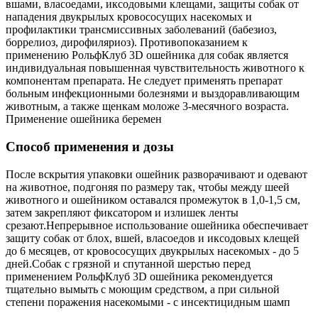
вшами, власоедами, иксодовыми клещами, защиты собак от
нападения двукрылых кровососущих насекомых и
профилактики трансмиссивных заболеваний (бабезиоз,
боррелиоз, дирофиляриоз). Противопоказанием к
применению РольфКлуб 3D ошейника для собак является
индивидуальная повышенная чувствительность животного к
компонентам препарата. Не следует применять препарат
больным инфекционными болезнями и выздоравливающим
животным, а также щенкам моложе 3-месячного возраста.
Применение ошейника беремен
Способ применения и дозы
После вскрытия упаковки ошейник разворачивают и одевают
на животное, подгоняя по размеру так, чтобы между шеей
животного и ошейником оставался промежуток в 1,0-1,5 см,
затем закрепляют фиксатором и излишек ленты
срезают.Непрерывное использование ошейника обеспечивает
защиту собак от блох, вшей, власоедов и иксодовых клещей
до 6 месяцев, от кровососущих двукрылых насекомых - до 5
дней.Собак с грязной и спутанной шерстью перед
применением РольфКлуб 3D ошейника рекомендуется
тщательно вымыть с моющим средством, а при сильной
степени поражения насекомыми - с инсектицидным шамп