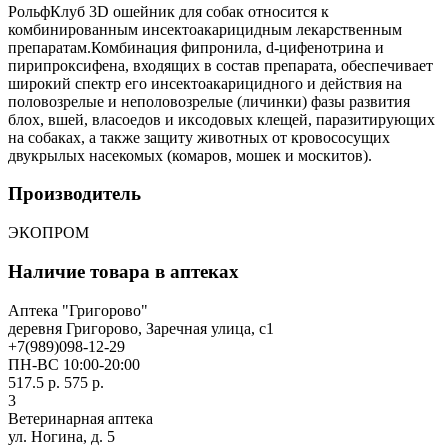
РольфКлуб 3D ошейник для собак относится к
комбинированным инсектоакарицидным лекарственным
препаратам.Комбинация фипронила, d-цифенотрина и
пирипроксифена, входящих в состав препарата, обеспечивает
широкий спектр его инсектоакарицидного и действия на
половозрелые и неполовозрелые (личинки) фазы развития
блох, вшей, власоедов и иксодовых клещей, паразитирующих
на собаках, а также защиту животных от кровососущих
двукрылых насекомых (комаров, мошек и москитов).
Производитель
ЭКОПРОМ
Наличие товара в аптеках
Аптека "Григорово"
деревня Григорово, Заречная улица, с1
+7(989)098-12-29
ПН-ВС 10:00-20:00
517.5 р.
575 р.
3
Ветеринарная аптека
ул. Ногина, д. 5