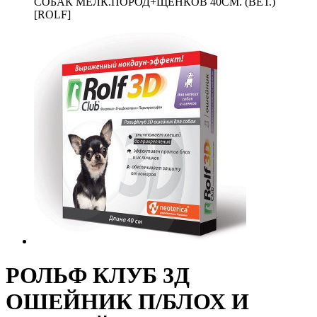
СОБАК МЕЛК.ПОРОД+ЩЕНКОВ 40СМ. (ВЕТ.)
[ROLF]
РОЛЬФ КЛУБ 3Д
ОШЕЙНИК П/БЛОХ И