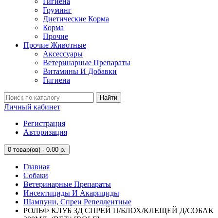
Гигиена
Груминг
Диетические Корма
Корма
Прочие
Прочие Животные
Аксессуары
Ветеринарные Препараты
Витамины И Добавки
Гигиена
Найти
Личный кабинет
Регистрация
Авторизация
0
товар(ов) - 0.00 р.
Главная
Собаки
Ветеринарные Препараты
Инсектициды И Акарициды
Шампуни, Спреи Репеллентные
РОЛЬФ КЛУБ 3Д СПРЕЙ П/БЛОХ/КЛЕЩЕЙ Д/СОБАК