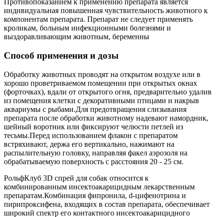
Противопоказанием к применению препарата является
индивидуальная повышенная чувствительность животного к
компонентам препарата. Препарат не следует применять
кроликам, больным инфекционными болезнями и
выздоравливающим животным, беременны
Способ применения и дозы
Обработку животных проводят на открытом воздухе или в
хорошо проветриваемом помещении при открытых окнах
(форточках), вдали от открытого огня, предварительно удалив
из помещения клетки с декоративными птицами и накрыв
аквариумы с рыбами.Для предотвращения слизывания
препарата после обработки животному надевают намордник,
шейный воротник или фиксируют челюсти петлей из
тесьмы.Перед использованием флакон с препаратом
встряхивают, держа его вертикально, нажимают на
распылительную головку, направляя факел аэрозоля на
обрабатываемую поверхность с расстояния 20 - 25 см.
РольфКлуб 3D спрей для собак относится к
комбинированным инсектоакарицидным лекарственным
препаратам.Комбинация фипронила, d-цифенотрина и
пирипроксифена, входящих в состав препарата, обеспечивает
широкий спектр его контактного инсектоакарицидного