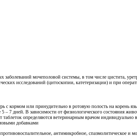
х заболеваний мочеполовой системы, в том числе цистита, урет
ческих исследований (цитоскопии, катетеризации) и при опера
 с кормом или принудительно в ротовую полость на корень язык
 5 – 7 дней. В зависимости от физиологического состояния жив
т таблеток определяются ветеринарным врачом индивидуально в
рмовыми добавками
 противовоспалительное, антимикробное, спазмолитическое и м