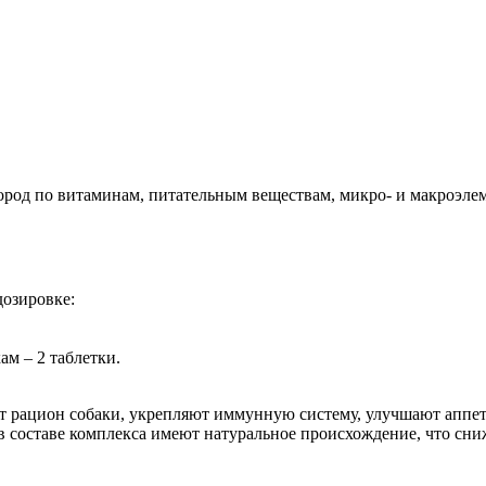
ород по витаминам, питательным веществам, микро- и макроэле
дозировке:
м – 2 таблетки.
т рацион собаки, укрепляют иммунную систему, улучшают аппети
 составе комплекса имеют натуральное происхождение, что сни