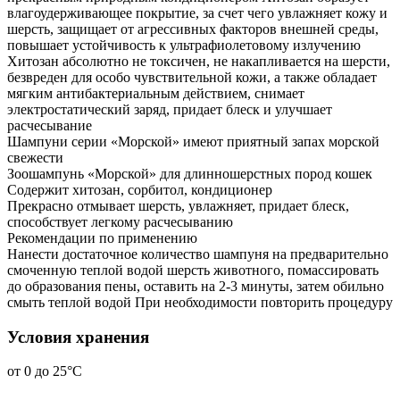
влагоудерживающее покрытие, за счет чего увлажняет кожу и
шерсть, защищает от агрессивных факторов внешней среды,
повышает устойчивость к ультрафиолетовому излучению
Хитозан абсолютно не токсичен, не накапливается на шерсти,
безвреден для особо чувствительной кожи, а также обладает
мягким антибактериальным действием, снимает
электростатический заряд, придает блеск и улучшает
расчесывание
Шампуни серии «Морской» имеют приятный запах морской
свежести
Зоошампунь «Морской» для длинношерстных пород кошек
Содержит хитозан, сорбитол, кондиционер
Прекрасно отмывает шерсть, увлажняет, придает блеск,
способствует легкому расчесыванию
Рекомендации по применению
Нанести достаточное количество шампуня на предварительно
смоченную теплой водой шерсть животного, помассировать
до образования пены, оставить на 2-3 минуты, затем обильно
смыть теплой водой При необходимости повторить процедуру
Условия хранения
от 0 до 25°С