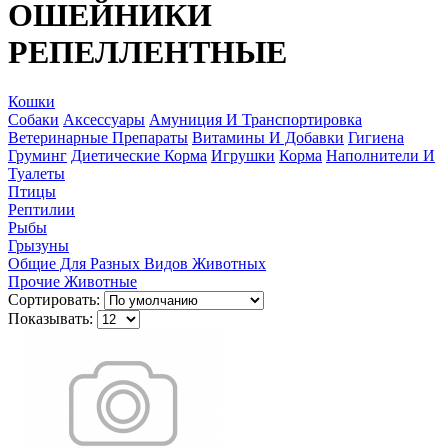
ОШЕЙНИКИ
РЕПЕЛЛЕНТНЫЕ
Кошки
Собаки
Аксессуары
Амуниция И Транспортировка
Ветеринарные Препараты
Витамины И Добавки
Гигиена
Груминг
Диетические Корма
Игрушки
Корма
Наполнители И
Туалеты
Птицы
Рептилии
Рыбы
Грызуны
Общие Для Разных Видов Животных
Прочие Животные
Сортировать:
Показывать: