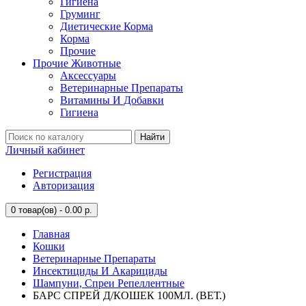
Гигиена
Груминг
Диетические Корма
Корма
Прочие
Прочие Животные
Аксессуары
Ветеринарные Препараты
Витамины И Добавки
Гигиена
Найти
Личный кабинет
Регистрация
Авторизация
0
товар(ов) - 0.00 р.
Главная
Кошки
Ветеринарные Препараты
Инсектициды И Акарициды
Шампуни, Спреи Репеллентные
БАРС СПРЕЙ Д/КОШЕК 100МЛ. (ВЕТ.)