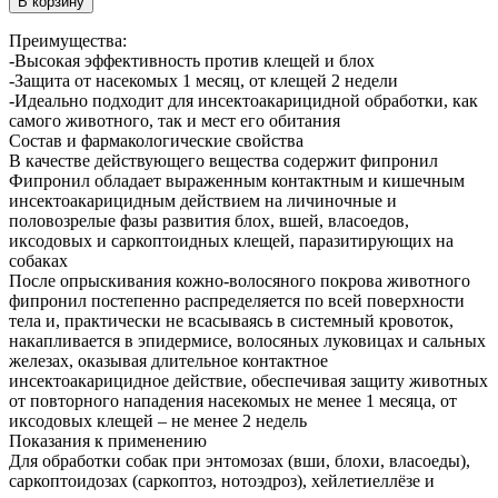
В корзину
Преимущества:
-Высокая эффективность против клещей и блох
-Защита от насекомых 1 месяц, от клещей 2 недели
-Идеально подходит для инсектоакарицидной обработки, как
самого животного, так и мест его обитания
Состав и фармакологические свойства
В качестве действующего вещества содержит фипронил
Фипронил обладает выраженным контактным и кишечным
инсектоакарицидным действием на личиночные и
половозрелые фазы развития блох, вшей, власоедов,
иксодовых и саркоптоидных клещей, паразитирующих на
собаках
После опрыскивания кожно-волосяного покрова животного
фипронил постепенно распределяется по всей поверхности
тела и, практически не всасываясь в системный кровоток,
накапливается в эпидермисе, волосяных луковицах и сальных
железах, оказывая длительное контактное
инсектоакарицидное действие, обеспечивая защиту животных
от повторного нападения насекомых не менее 1 месяца, от
иксодовых клещей – не менее 2 недель
Показания к применению
Для обработки собак при энтомозах (вши, блохи, власоеды),
саркоптоидозах (саркоптоз, нотоэдроз), хейлетиеллёзе и