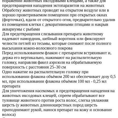
поражении животных иксодовыми клещами, а также для
предотвращения нападения эктопаразитов на животных
Обработку животных проводят на открытом воздухе или в
хорошо проветриваемом помещении при открытых окнах
(форточках), вдали от открытого огня, предварительно удалив
из помещения клетки с декоративными птицами и накрыв
аквариумы с рыбами
Для предотвращения слизывания препарата животному
надевают намордник, шейный воротник или фиксируют
челюсти петлей из тесьмы, которые снимают после полного
высыхания кожно-волосяного покрова
Перед использованием флакон с препаратом встряхивают и,
держа его вертикально, нажимают на распылительную
головку, направляя факел аэрозоля на обрабатываемую
поверхность с расстояния 25–30 см
Одно нажатие на распылительную головку при
использовании флакона объёмом 200 мл обеспечивает дозу 0,5
мл, при использовании флакона объёмом 100 мл - 0,25 мл
препарата
Для уничтожения насекомых и предотвращения нападения на
животных иксодовых клещей, спреем обрабатывают все
туловище животного против роста волос, слегка увлажняя
шерсть (у животных длинношерстных пород шерсть
приподнимают рукой, нанося препарат на кожу и основание
волоса)