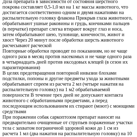
Доза препарата в зависимости от состояния шерстного
покрова составляет 0,5-1,0 мл на 1 кг массы животного, что
достигается соответственно одним и двумя нажатиями на
распылительную головку флакона Прикрыв глаза животного,
обрабатывают ушные раковины и грудь, кончиками пальцев
(в перчатке) препарат слегка втирают вокруг глаз и носа,
затем обрабатывают шею, туловище, конечности, живот и
хвост Через 20 минут после обработки шерсть животного
расчесывают расческой
Повторные обработки проводят по показаниям, но не чаще
одного раза в месяц против насекомых и не чаще одного раза
в четырнадцать дней против иксодовых клещей (в сезон их
паразитирования)
В целях предотвращения повторной инвазии блохами
подстилки, попоны и другие предметы ухода за животными
обрабатывают спреем из расчета 2 мл (четыре нажатия на
распылительную головку) на 1 м2 обрабатываемой
поверхности В течение трех дней не допускают контакта
животного с обработанными предметами, а перед
последующим использованием их стирают (моют) с моющими
средствами
При поражении собак саркоптозом препарат наносят на
предварительно очищенные от струпьев пораженные участки
тела с захватом пограничной здоровой кожи до 1 см из
расчета 1 мл (два нажатия на распылительную головку) на 10