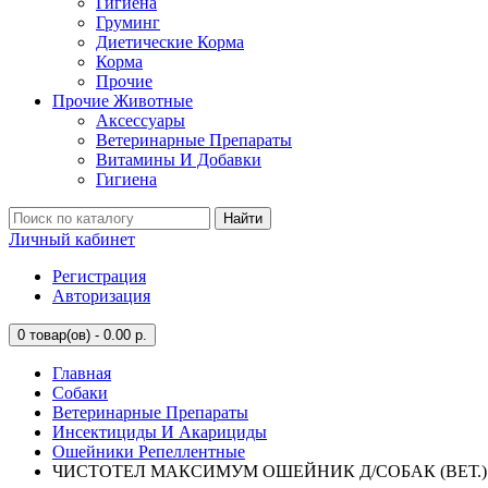
Гигиена
Груминг
Диетические Корма
Корма
Прочие
Прочие Животные
Аксессуары
Ветеринарные Препараты
Витамины И Добавки
Гигиена
Найти
Личный кабинет
Регистрация
Авторизация
0
товар(ов) - 0.00 р.
Главная
Собаки
Ветеринарные Препараты
Инсектициды И Акарициды
Ошейники Репеллентные
ЧИСТОТЕЛ МАКСИМУМ ОШЕЙНИК Д/СОБАК (ВЕТ.)